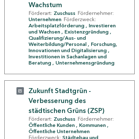
Wachstum
Förderart:
Zuschuss
Fördernehmer:
Unternehmen
Förderzweck:
Arbeitsplatzförderung
Investieren
und Wachsen
Existenzgründung
Qualifizierung/Aus- und
Weiterbildung/Personal
Forschung,
Innovationen und Digitalisierung
Investitionen in Sachanlagen und
Beratung
Unternehmensgründung
Zukunft Stadtgrün -
Verbesserung des
städtischen Grüns (ZSP)
Förderart:
Zuschuss
Fördernehmer:
Öffentliche Kunden
Kommunen
Öffentliche Unternehmen
Förderzweck:
Städtebau und