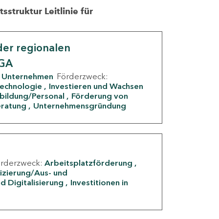
struktur Leitlinie für
er regionalen
IGA
Unternehmen
Förderzweck:
Technologie
Investieren und Wachsen
rbildung/Personal
Förderung von
eratung
Unternehmensgründung
örderzweck:
Arbeitsplatzförderung
fizierung/Aus- und
d Digitalisierung
Investitionen in
g