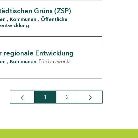
tädtischen Grüns (ZSP)
den
Kommunen
Öffentliche
entwicklung
r regionale Entwicklung
den
Kommunen
Förderzweck:
1
2
Seite
Seite