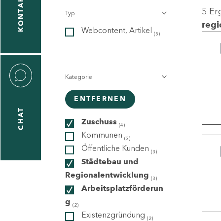
KONTAKT
5 Er
Typ
gen
regi
Webcontent, Artikel
n
(5)
Kategorie
ENTFERNEN
CHAT
icecenter
Zuschuss
(4)
Kommunen
(3)
Öffentliche Kunden
(3)
taktformular
Städtebau und
Regionalentwicklung
(3)
Arbeitsplatzförderun
g
erportal
(2)
Existenzgründung
(2)