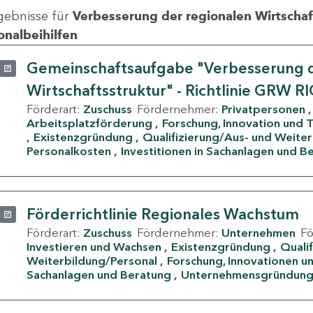
gebnisse für
Verbesserung der regionalen Wirtschafts
onalbeihilfen
Gemeinschaftsaufgabe "Verbesserung d
Wirtschaftsstruktur" - Richtlinie GRW R
Förderart:
Zuschuss
Fördernehmer:
Privatpersonen
Arbeitsplatzförderung
Forschung, Innovation und 
Existenzgründung
Qualifizierung/Aus- und Weite
Personalkosten
Investitionen in Sachanlagen und B
Förderrichtlinie Regionales Wachstum
Förderart:
Zuschuss
Fördernehmer:
Unternehmen
F
Investieren und Wachsen
Existenzgründung
Quali
Weiterbildung/Personal
Forschung, Innovationen un
Sachanlagen und Beratung
Unternehmensgründun