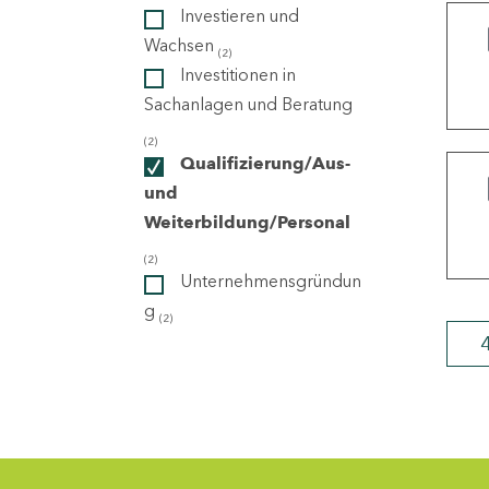
Investieren und
Wachsen
(2)
ndorte
Investitionen in
Sachanlagen und Beratung
(2)
Qualifizierung/Aus-
und
Weiterbildung/Personal
(2)
Unternehmensgründun
g
(2)