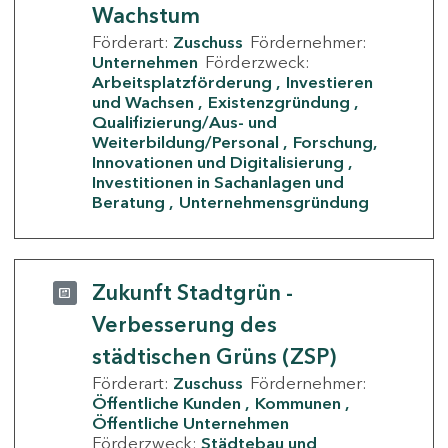
Wachstum
Förderart:
Zuschuss
Fördernehmer:
Unternehmen
Förderzweck:
Arbeitsplatzförderung
Investieren
und Wachsen
Existenzgründung
Qualifizierung/Aus- und
Weiterbildung/Personal
Forschung,
Innovationen und Digitalisierung
Investitionen in Sachanlagen und
Beratung
Unternehmensgründung
Zukunft Stadtgrün -
Verbesserung des
städtischen Grüns (ZSP)
Förderart:
Zuschuss
Fördernehmer:
Öffentliche Kunden
Kommunen
Öffentliche Unternehmen
Förderzweck:
Städtebau und