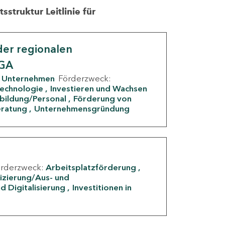
struktur Leitlinie für
er regionalen
IGA
Unternehmen
Förderzweck:
Technologie
Investieren und Wachsen
rbildung/Personal
Förderung von
eratung
Unternehmensgründung
örderzweck:
Arbeitsplatzförderung
fizierung/Aus- und
d Digitalisierung
Investitionen in
g