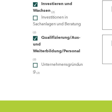
Investieren und
Wachsen
(2)
ndorte
Investitionen in
Sachanlagen und Beratung
(2)
Qualifizierung/Aus-
und
Weiterbildung/Personal
(2)
Unternehmensgründun
g
(2)