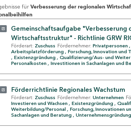
gebnisse für
Verbesserung der regionalen Wirtschafts
onalbeihilfen
Gemeinschaftsaufgabe "Verbesserung d
Wirtschaftsstruktur" - Richtlinie GRW R
Förderart:
Zuschuss
Fördernehmer:
Privatpersonen
Arbeitsplatzförderung
Forschung, Innovation und 
Existenzgründung
Qualifizierung/Aus- und Weite
Personalkosten
Investitionen in Sachanlagen und B
Förderrichtlinie Regionales Wachstum
Förderart:
Zuschuss
Fördernehmer:
Unternehmen
F
Investieren und Wachsen
Existenzgründung
Quali
Weiterbildung/Personal
Forschung, Innovationen un
Sachanlagen und Beratung
Unternehmensgründun