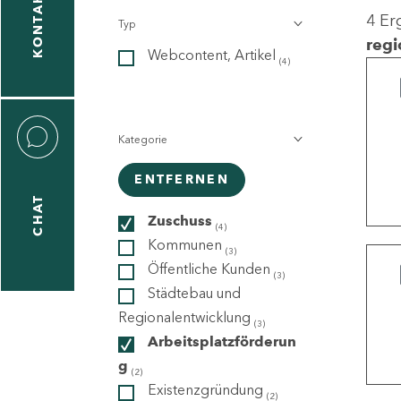
KONTAKT
4 Er
Typ
gen
regi
Webcontent, Artikel
n
(4)
Kategorie
ENTFERNEN
CHAT
icecenter
Zuschuss
(4)
Kommunen
(3)
Öffentliche Kunden
(3)
taktformular
Städtebau und
Regionalentwicklung
(3)
Arbeitsplatzförderun
g
erportal
(2)
Existenzgründung
(2)