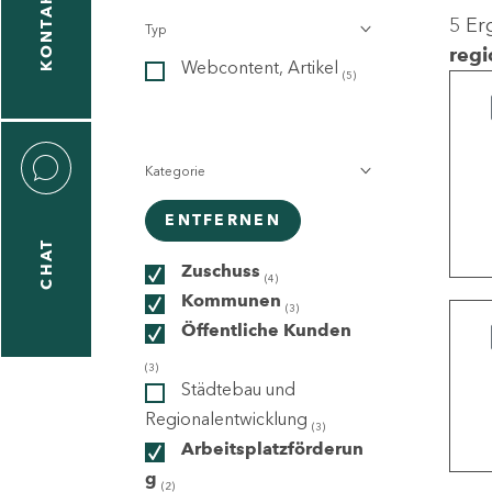
KONTAKT
5 Er
Typ
gen
regi
Webcontent, Artikel
n
(5)
Kategorie
ENTFERNEN
CHAT
icecenter
Zuschuss
(4)
Kommunen
(3)
Öffentliche Kunden
taktformular
(3)
Städtebau und
Regionalentwicklung
(3)
Arbeitsplatzförderun
erportal
g
(2)