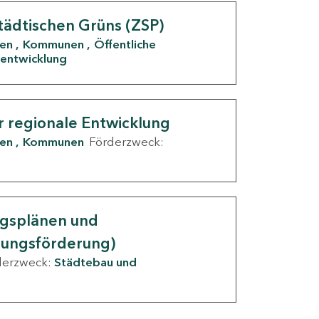
tädtischen Grüns (ZSP)
den
Kommunen
Öffentliche
entwicklung
r regionale Entwicklung
den
Kommunen
Förderzweck:
ngsplänen und
nungsförderung)
derzweck:
Städtebau und