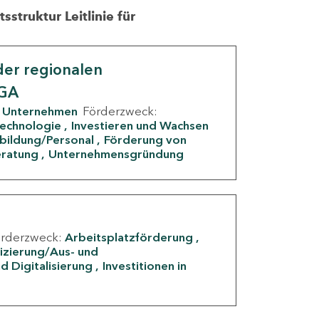
struktur Leitlinie für
er regionalen
IGA
Unternehmen
Förderzweck:
Technologie
Investieren und Wachsen
rbildung/Personal
Förderung von
eratung
Unternehmensgründung
örderzweck:
Arbeitsplatzförderung
fizierung/Aus- und
d Digitalisierung
Investitionen in
g