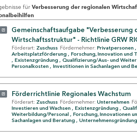
gebnisse für
Verbesserung der regionalen Wirtschafts
onalbeihilfen
Gemeinschaftsaufgabe "Verbesserung d
Wirtschaftsstruktur" - Richtlinie GRW R
Förderart:
Zuschuss
Fördernehmer:
Privatpersonen
Arbeitsplatzförderung
Forschung, Innovation und 
Existenzgründung
Qualifizierung/Aus- und Weite
Personalkosten
Investitionen in Sachanlagen und B
Förderrichtlinie Regionales Wachstum
Förderart:
Zuschuss
Fördernehmer:
Unternehmen
F
Investieren und Wachsen
Existenzgründung
Quali
Weiterbildung/Personal
Forschung, Innovationen un
Sachanlagen und Beratung
Unternehmensgründun