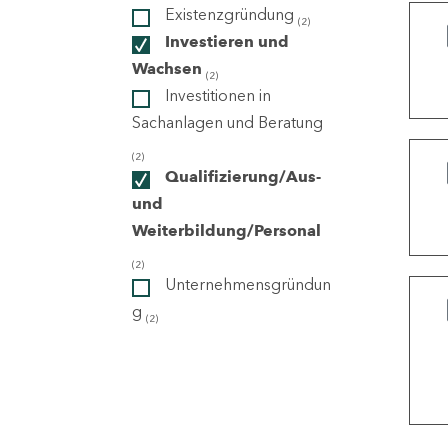
Existenzgründung
(2)
Investieren und
ndorte
Wachsen
(2)
Investitionen in
Sachanlagen und Beratung
(2)
Qualifizierung/Aus-
und
Weiterbildung/Personal
(2)
Unternehmensgründun
g
(2)