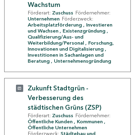
Wachstum
Förderart:
Zuschuss
Fördernehmer:
Unternehmen
Förderzweck:
Arbeitsplatzförderung
Investieren
und Wachsen
Existenzgründung
Qualifizierung/Aus- und
Weiterbildung/Personal
Forschung,
Innovationen und Digitalisierung
Investitionen in Sachanlagen und
Beratung
Unternehmensgründung
Zukunft Stadtgrün -
Verbesserung des
städtischen Grüns (ZSP)
Förderart:
Zuschuss
Fördernehmer:
Öffentliche Kunden
Kommunen
Öffentliche Unternehmen
Förderzweck:
Städtebau und