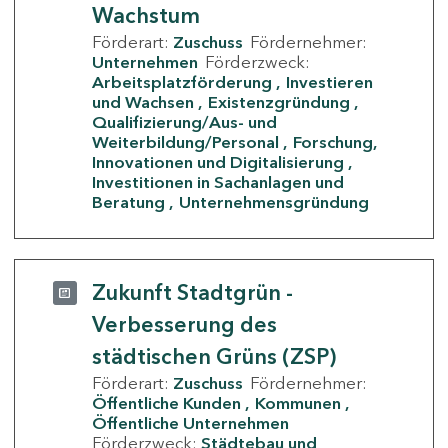
Wachstum
Förderart:
Zuschuss
Fördernehmer:
Unternehmen
Förderzweck:
Arbeitsplatzförderung
Investieren
und Wachsen
Existenzgründung
Qualifizierung/Aus- und
Weiterbildung/Personal
Forschung,
Innovationen und Digitalisierung
Investitionen in Sachanlagen und
Beratung
Unternehmensgründung
Zukunft Stadtgrün -
Verbesserung des
städtischen Grüns (ZSP)
Förderart:
Zuschuss
Fördernehmer:
Öffentliche Kunden
Kommunen
Öffentliche Unternehmen
Förderzweck:
Städtebau und