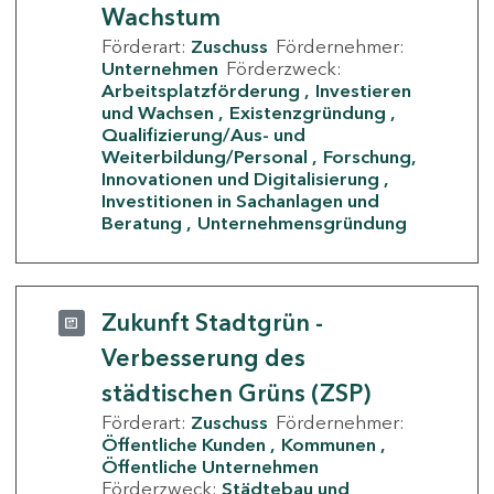
Wachstum
Förderart:
Zuschuss
Fördernehmer:
Unternehmen
Förderzweck:
Arbeitsplatzförderung
Investieren
und Wachsen
Existenzgründung
Qualifizierung/Aus- und
Weiterbildung/Personal
Forschung,
Innovationen und Digitalisierung
Investitionen in Sachanlagen und
Beratung
Unternehmensgründung
Zukunft Stadtgrün -
Verbesserung des
städtischen Grüns (ZSP)
Förderart:
Zuschuss
Fördernehmer:
Öffentliche Kunden
Kommunen
Öffentliche Unternehmen
Förderzweck:
Städtebau und