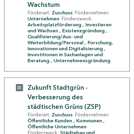
Wachstum
Förderart:
Zuschuss
Fördernehmer:
Unternehmen
Förderzweck:
Arbeitsplatzförderung
Investieren
und Wachsen
Existenzgründung
Qualifizierung/Aus- und
Weiterbildung/Personal
Forschung,
Innovationen und Digitalisierung
Investitionen in Sachanlagen und
Beratung
Unternehmensgründung
Zukunft Stadtgrün -
Verbesserung des
städtischen Grüns (ZSP)
Förderart:
Zuschuss
Fördernehmer:
Öffentliche Kunden
Kommunen
Öffentliche Unternehmen
Förderzweck:
Städtebau und