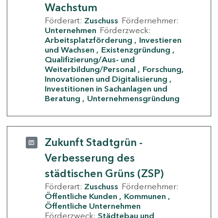
Wachstum
Förderart:
Zuschuss
Fördernehmer:
Unternehmen
Förderzweck:
Arbeitsplatzförderung
Investieren
und Wachsen
Existenzgründung
Qualifizierung/Aus- und
Weiterbildung/Personal
Forschung,
Innovationen und Digitalisierung
Investitionen in Sachanlagen und
Beratung
Unternehmensgründung
Zukunft Stadtgrün -
Verbesserung des
städtischen Grüns (ZSP)
Förderart:
Zuschuss
Fördernehmer:
Öffentliche Kunden
Kommunen
Öffentliche Unternehmen
Förderzweck:
Städtebau und