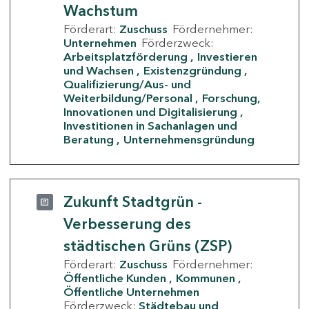
Wachstum
Förderart:
Zuschuss
Fördernehmer:
Unternehmen
Förderzweck:
Arbeitsplatzförderung
Investieren
und Wachsen
Existenzgründung
Qualifizierung/Aus- und
Weiterbildung/Personal
Forschung,
Innovationen und Digitalisierung
Investitionen in Sachanlagen und
Beratung
Unternehmensgründung
Zukunft Stadtgrün -
Verbesserung des
städtischen Grüns (ZSP)
Förderart:
Zuschuss
Fördernehmer:
Öffentliche Kunden
Kommunen
Öffentliche Unternehmen
Förderzweck:
Städtebau und