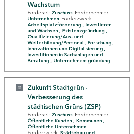
Wachstum
Förderart:
Zuschuss
Fördernehmer:
Unternehmen
Förderzweck:
Arbeitsplatzförderung
Investieren
und Wachsen
Existenzgründung
Qualifizierung/Aus- und
Weiterbildung/Personal
Forschung,
Innovationen und Digitalisierung
Investitionen in Sachanlagen und
Beratung
Unternehmensgründung
Zukunft Stadtgrün -
Verbesserung des
städtischen Grüns (ZSP)
Förderart:
Zuschuss
Fördernehmer:
Öffentliche Kunden
Kommunen
Öffentliche Unternehmen
Förderzweck:
Städtebau und