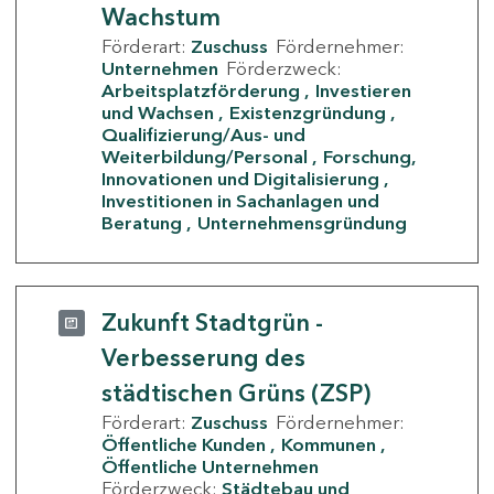
Wachstum
Förderart:
Zuschuss
Fördernehmer:
Unternehmen
Förderzweck:
Arbeitsplatzförderung
Investieren
und Wachsen
Existenzgründung
Qualifizierung/Aus- und
Weiterbildung/Personal
Forschung,
Innovationen und Digitalisierung
Investitionen in Sachanlagen und
Beratung
Unternehmensgründung
Zukunft Stadtgrün -
Verbesserung des
städtischen Grüns (ZSP)
Förderart:
Zuschuss
Fördernehmer:
Öffentliche Kunden
Kommunen
Öffentliche Unternehmen
Förderzweck:
Städtebau und