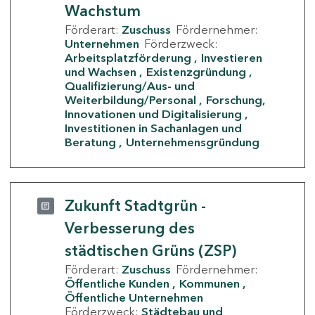
Wachstum
Förderart:
Zuschuss
Fördernehmer:
Unternehmen
Förderzweck:
Arbeitsplatzförderung
Investieren
und Wachsen
Existenzgründung
Qualifizierung/Aus- und
Weiterbildung/Personal
Forschung,
Innovationen und Digitalisierung
Investitionen in Sachanlagen und
Beratung
Unternehmensgründung
Zukunft Stadtgrün -
Verbesserung des
städtischen Grüns (ZSP)
Förderart:
Zuschuss
Fördernehmer:
Öffentliche Kunden
Kommunen
Öffentliche Unternehmen
Förderzweck:
Städtebau und