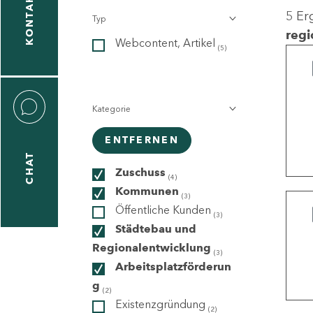
KONTAKT
5 Er
Typ
gen
regi
Webcontent, Artikel
n
(5)
Kategorie
ENTFERNEN
CHAT
icecenter
Zuschuss
(4)
Kommunen
(3)
Öffentliche Kunden
(3)
taktformular
Städtebau und
Regionalentwicklung
(3)
Arbeitsplatzförderun
g
erportal
(2)
Existenzgründung
(2)