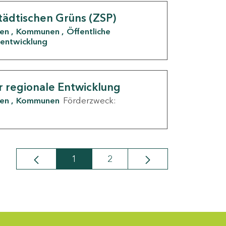
tädtischen Grüns (ZSP)
den
Kommunen
Öffentliche
entwicklung
r regionale Entwicklung
den
Kommunen
Förderzweck:
1
2
Seite
Seite