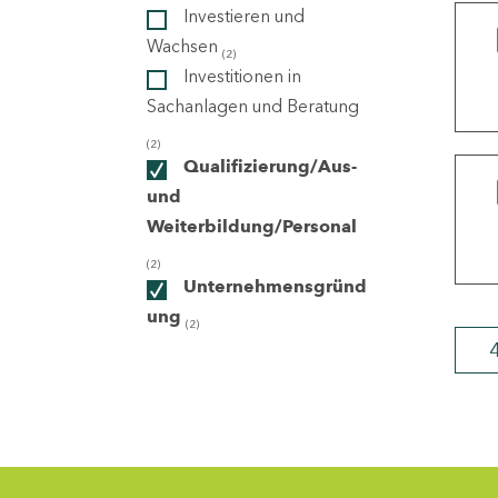
Investieren und
Wachsen
(2)
ndorte
Investitionen in
Sachanlagen und Beratung
(2)
Qualifizierung/Aus-
und
Weiterbildung/Personal
(2)
Unternehmensgründ
ung
(2)