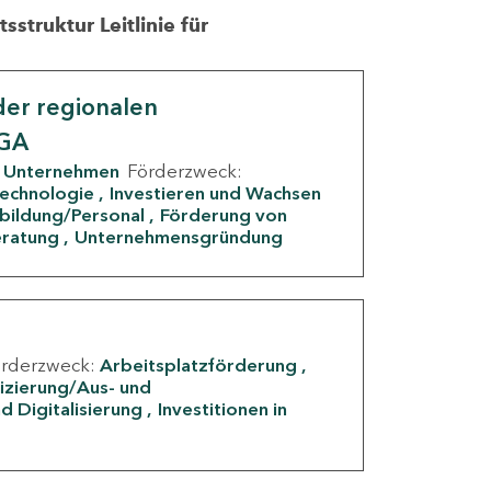
struktur Leitlinie für
er regionalen
IGA
Unternehmen
Förderzweck:
Technologie
Investieren und Wachsen
rbildung/Personal
Förderung von
eratung
Unternehmensgründung
örderzweck:
Arbeitsplatzförderung
fizierung/Aus- und
d Digitalisierung
Investitionen in
g