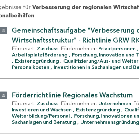
gebnisse für
Verbesserung der regionalen Wirtschafts
onalbeihilfen
Gemeinschaftsaufgabe "Verbesserung d
Wirtschaftsstruktur" - Richtlinie GRW R
Förderart:
Zuschuss
Fördernehmer:
Privatpersonen
Arbeitsplatzförderung
Forschung, Innovation und 
Existenzgründung
Qualifizierung/Aus- und Weite
Personalkosten
Investitionen in Sachanlagen und B
Förderrichtlinie Regionales Wachstum
Förderart:
Zuschuss
Fördernehmer:
Unternehmen
F
Investieren und Wachsen
Existenzgründung
Quali
Weiterbildung/Personal
Forschung, Innovationen un
Sachanlagen und Beratung
Unternehmensgründun