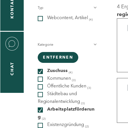
KONTAKT
4 Er
Typ
gen
regi
Webcontent, Artikel
n
(4)
Kategorie
ENTFERNEN
CHAT
icecenter
Zuschuss
(4)
Kommunen
(3)
Öffentliche Kunden
(3)
taktformular
Städtebau und
Regionalentwicklung
(3)
Arbeitsplatzförderun
g
erportal
(2)
Existenzgründung
(2)