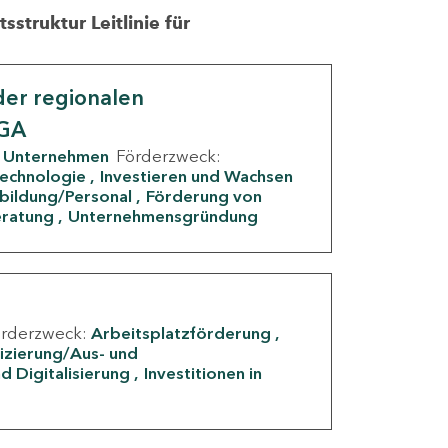
struktur Leitlinie für
er regionalen
IGA
Unternehmen
Förderzweck:
Technologie
Investieren und Wachsen
rbildung/Personal
Förderung von
eratung
Unternehmensgründung
örderzweck:
Arbeitsplatzförderung
fizierung/Aus- und
d Digitalisierung
Investitionen in
g