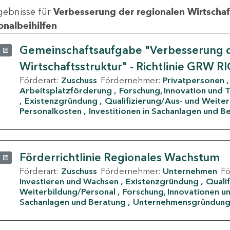
gebnisse für
Verbesserung der regionalen Wirtschafts
onalbeihilfen
Gemeinschaftsaufgabe "Verbesserung d
Wirtschaftsstruktur" - Richtlinie GRW R
Förderart:
Zuschuss
Fördernehmer:
Privatpersonen
Arbeitsplatzförderung
Forschung, Innovation und 
Existenzgründung
Qualifizierung/Aus- und Weite
Personalkosten
Investitionen in Sachanlagen und B
Förderrichtlinie Regionales Wachstum
Förderart:
Zuschuss
Fördernehmer:
Unternehmen
F
Investieren und Wachsen
Existenzgründung
Quali
Weiterbildung/Personal
Forschung, Innovationen un
Sachanlagen und Beratung
Unternehmensgründun