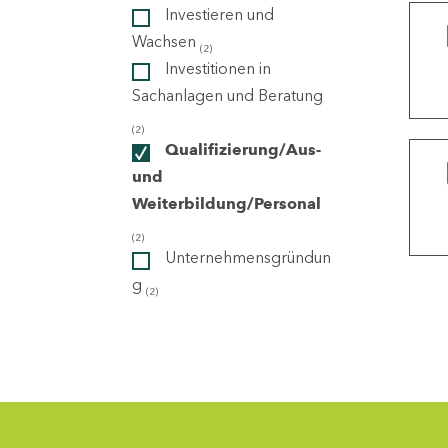
Investieren und
Wachsen
(2)
ndorte
Investitionen in
Sachanlagen und Beratung
(2)
Qualifizierung/Aus-
und
Weiterbildung/Personal
(2)
Unternehmensgründun
g
(2)