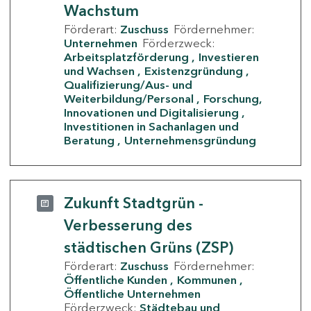
Wachstum
Förderart:
Zuschuss
Fördernehmer:
Unternehmen
Förderzweck:
Arbeitsplatzförderung
Investieren
und Wachsen
Existenzgründung
Qualifizierung/Aus- und
Weiterbildung/Personal
Forschung,
Innovationen und Digitalisierung
Investitionen in Sachanlagen und
Beratung
Unternehmensgründung
Zukunft Stadtgrün -
Verbesserung des
städtischen Grüns (ZSP)
Förderart:
Zuschuss
Fördernehmer:
Öffentliche Kunden
Kommunen
Öffentliche Unternehmen
Förderzweck:
Städtebau und