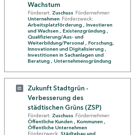
Wachstum
Förderart:
Zuschuss
Fördernehmer:
Unternehmen
Förderzweck:
Arbeitsplatzförderung
Investieren
und Wachsen
Existenzgründung
Qualifizierung/Aus- und
Weiterbildung/Personal
Forschung,
Innovationen und Digitalisierung
Investitionen in Sachanlagen und
Beratung
Unternehmensgründung
Zukunft Stadtgrün -
Verbesserung des
städtischen Grüns (ZSP)
Förderart:
Zuschuss
Fördernehmer:
Öffentliche Kunden
Kommunen
Öffentliche Unternehmen
Förderzweck:
Städtebau und