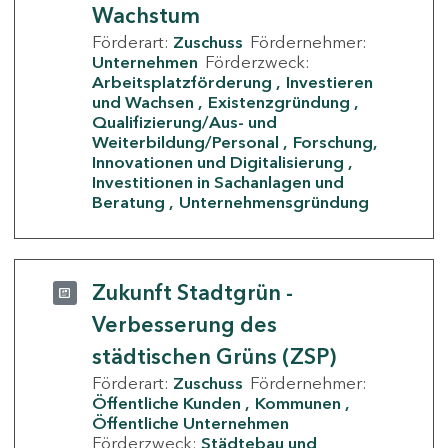
Wachstum
Förderart:
Zuschuss
Fördernehmer:
Unternehmen
Förderzweck:
Arbeitsplatzförderung
Investieren
und Wachsen
Existenzgründung
Qualifizierung/Aus- und
Weiterbildung/Personal
Forschung,
Innovationen und Digitalisierung
Investitionen in Sachanlagen und
Beratung
Unternehmensgründung
Zukunft Stadtgrün -
Verbesserung des
städtischen Grüns (ZSP)
Förderart:
Zuschuss
Fördernehmer:
Öffentliche Kunden
Kommunen
Öffentliche Unternehmen
Förderzweck:
Städtebau und