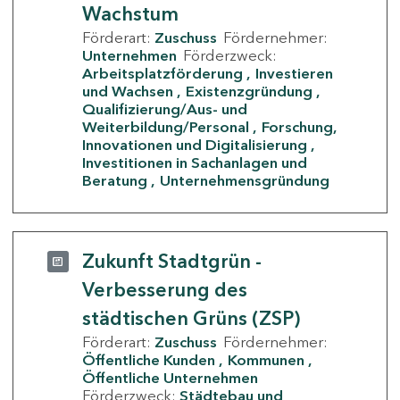
Wachstum
Förderart:
Zuschuss
Fördernehmer:
Unternehmen
Förderzweck:
Arbeitsplatzförderung
Investieren
und Wachsen
Existenzgründung
Qualifizierung/Aus- und
Weiterbildung/Personal
Forschung,
Innovationen und Digitalisierung
Investitionen in Sachanlagen und
Beratung
Unternehmensgründung
Zukunft Stadtgrün -
Verbesserung des
städtischen Grüns (ZSP)
Förderart:
Zuschuss
Fördernehmer:
Öffentliche Kunden
Kommunen
Öffentliche Unternehmen
Förderzweck:
Städtebau und