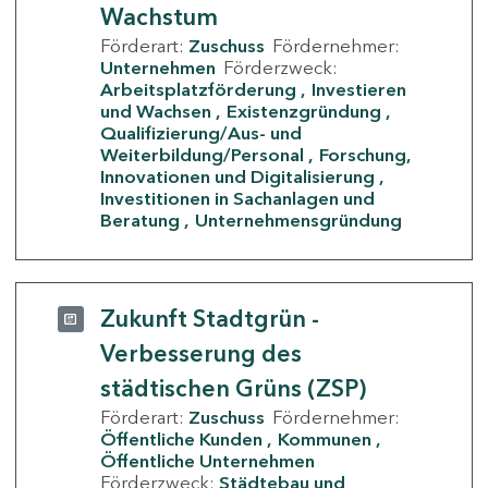
Wachstum
Förderart:
Zuschuss
Fördernehmer:
Unternehmen
Förderzweck:
Arbeitsplatzförderung
Investieren
und Wachsen
Existenzgründung
Qualifizierung/Aus- und
Weiterbildung/Personal
Forschung,
Innovationen und Digitalisierung
Investitionen in Sachanlagen und
Beratung
Unternehmensgründung
Zukunft Stadtgrün -
Verbesserung des
städtischen Grüns (ZSP)
Förderart:
Zuschuss
Fördernehmer:
Öffentliche Kunden
Kommunen
Öffentliche Unternehmen
Förderzweck:
Städtebau und