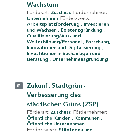
Wachstum
Förderart:
Zuschuss
Fördernehmer:
Unternehmen
Förderzweck:
Arbeitsplatzförderung
Investieren
und Wachsen
Existenzgründung
Qualifizierung/Aus- und
Weiterbildung/Personal
Forschung,
Innovationen und Digitalisierung
Investitionen in Sachanlagen und
Beratung
Unternehmensgründung
Zukunft Stadtgrün -
Verbesserung des
städtischen Grüns (ZSP)
Förderart:
Zuschuss
Fördernehmer:
Öffentliche Kunden
Kommunen
Öffentliche Unternehmen
Förderzweck:
Städtebau und