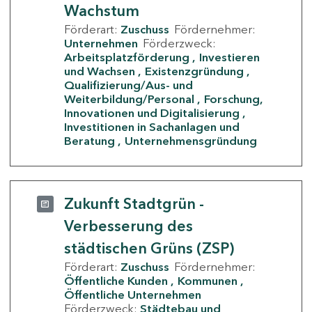
Wachstum
Förderart:
Zuschuss
Fördernehmer:
Unternehmen
Förderzweck:
Arbeitsplatzförderung
Investieren
und Wachsen
Existenzgründung
Qualifizierung/Aus- und
Weiterbildung/Personal
Forschung,
Innovationen und Digitalisierung
Investitionen in Sachanlagen und
Beratung
Unternehmensgründung
Zukunft Stadtgrün -
Verbesserung des
städtischen Grüns (ZSP)
Förderart:
Zuschuss
Fördernehmer:
Öffentliche Kunden
Kommunen
Öffentliche Unternehmen
Förderzweck:
Städtebau und