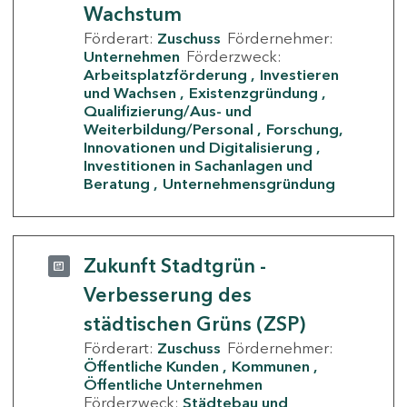
Wachstum
Förderart:
Zuschuss
Fördernehmer:
Unternehmen
Förderzweck:
Arbeitsplatzförderung
Investieren
und Wachsen
Existenzgründung
Qualifizierung/Aus- und
Weiterbildung/Personal
Forschung,
Innovationen und Digitalisierung
Investitionen in Sachanlagen und
Beratung
Unternehmensgründung
Zukunft Stadtgrün -
Verbesserung des
städtischen Grüns (ZSP)
Förderart:
Zuschuss
Fördernehmer:
Öffentliche Kunden
Kommunen
Öffentliche Unternehmen
Förderzweck:
Städtebau und