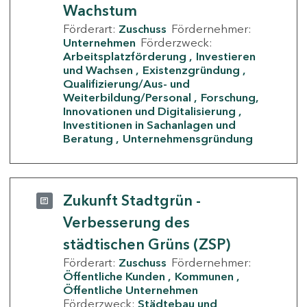
Wachstum
Förderart:
Zuschuss
Fördernehmer:
Unternehmen
Förderzweck:
Arbeitsplatzförderung
Investieren
und Wachsen
Existenzgründung
Qualifizierung/Aus- und
Weiterbildung/Personal
Forschung,
Innovationen und Digitalisierung
Investitionen in Sachanlagen und
Beratung
Unternehmensgründung
Zukunft Stadtgrün -
Verbesserung des
städtischen Grüns (ZSP)
Förderart:
Zuschuss
Fördernehmer:
Öffentliche Kunden
Kommunen
Öffentliche Unternehmen
Förderzweck:
Städtebau und