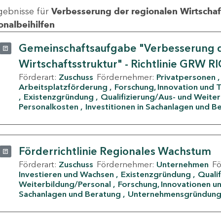
gebnisse für
Verbesserung der regionalen Wirtschafts
onalbeihilfen
Gemeinschaftsaufgabe "Verbesserung d
Wirtschaftsstruktur" - Richtlinie GRW R
Förderart:
Zuschuss
Fördernehmer:
Privatpersonen
Arbeitsplatzförderung
Forschung, Innovation und 
Existenzgründung
Qualifizierung/Aus- und Weite
Personalkosten
Investitionen in Sachanlagen und B
Förderrichtlinie Regionales Wachstum
Förderart:
Zuschuss
Fördernehmer:
Unternehmen
F
Investieren und Wachsen
Existenzgründung
Quali
Weiterbildung/Personal
Forschung, Innovationen un
Sachanlagen und Beratung
Unternehmensgründun