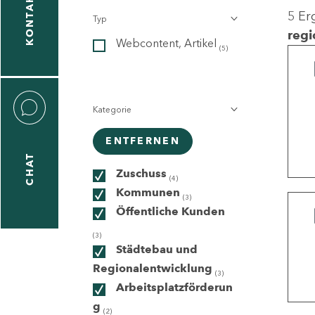
KONTAKT
5 Er
Typ
gen
regi
Webcontent, Artikel
n
(5)
Kategorie
ENTFERNEN
CHAT
icecenter
Zuschuss
(4)
Kommunen
(3)
Öffentliche Kunden
taktformular
(3)
Städtebau und
Regionalentwicklung
(3)
Arbeitsplatzförderun
erportal
g
(2)