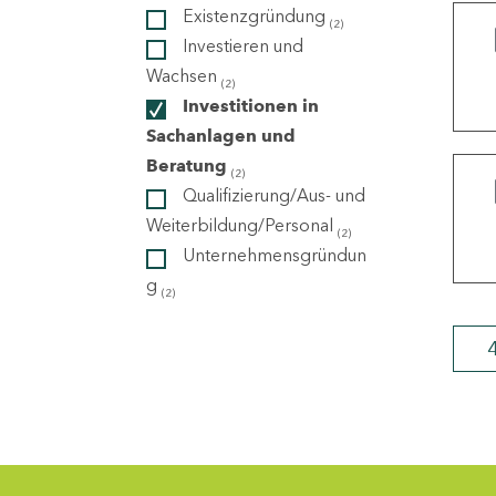
Existenzgründung
(2)
Investieren und
ndorte
Wachsen
(2)
Investitionen in
Sachanlagen und
Beratung
(2)
Qualifizierung/Aus- und
Weiterbildung/Personal
(2)
Unternehmensgründun
g
(2)