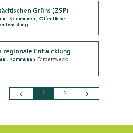
tädtischen Grüns (ZSP)
den
Kommunen
Öffentliche
entwicklung
r regionale Entwicklung
den
Kommunen
Förderzweck:
1
2
Seite
Seite