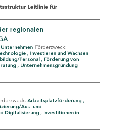
struktur Leitlinie für
er regionalen
IGA
Unternehmen
Förderzweck:
Technologie
Investieren und Wachsen
rbildung/Personal
Förderung von
eratung
Unternehmensgründung
örderzweck:
Arbeitsplatzförderung
fizierung/Aus- und
d Digitalisierung
Investitionen in
g