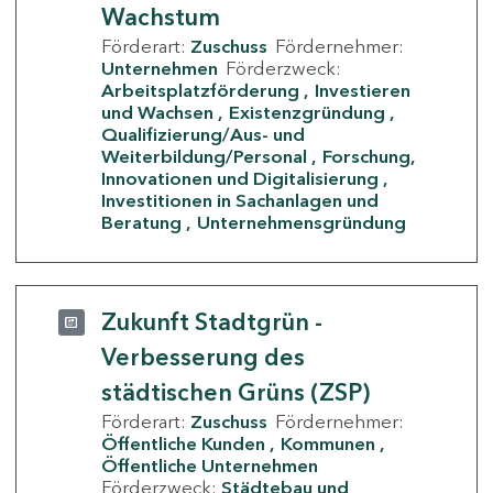
Wachstum
Förderart:
Zuschuss
Fördernehmer:
Unternehmen
Förderzweck:
Arbeitsplatzförderung
Investieren
und Wachsen
Existenzgründung
Qualifizierung/Aus- und
Weiterbildung/Personal
Forschung,
Innovationen und Digitalisierung
Investitionen in Sachanlagen und
Beratung
Unternehmensgründung
Zukunft Stadtgrün -
Verbesserung des
städtischen Grüns (ZSP)
Förderart:
Zuschuss
Fördernehmer:
Öffentliche Kunden
Kommunen
Öffentliche Unternehmen
Förderzweck:
Städtebau und