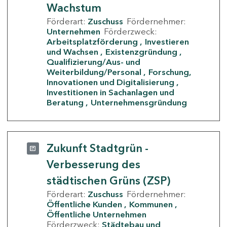
Wachstum
Förderart:
Zuschuss
Fördernehmer:
Unternehmen
Förderzweck:
Arbeitsplatzförderung
Investieren
und Wachsen
Existenzgründung
Qualifizierung/Aus- und
Weiterbildung/Personal
Forschung,
Innovationen und Digitalisierung
Investitionen in Sachanlagen und
Beratung
Unternehmensgründung
Zukunft Stadtgrün -
Verbesserung des
städtischen Grüns (ZSP)
Förderart:
Zuschuss
Fördernehmer:
Öffentliche Kunden
Kommunen
Öffentliche Unternehmen
Förderzweck:
Städtebau und