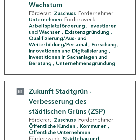
Wachstum
Förderart:
Zuschuss
Fördernehmer:
Unternehmen
Förderzweck:
Arbeitsplatzförderung
Investieren
und Wachsen
Existenzgründung
Qualifizierung/Aus- und
Weiterbildung/Personal
Forschung,
Innovationen und Digitalisierung
Investitionen in Sachanlagen und
Beratung
Unternehmensgründung
Zukunft Stadtgrün -
Verbesserung des
städtischen Grüns (ZSP)
Förderart:
Zuschuss
Fördernehmer:
Öffentliche Kunden
Kommunen
Öffentliche Unternehmen
Förderzweck:
Städtebau und