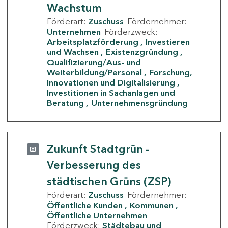
Wachstum
Förderart:
Zuschuss
Fördernehmer:
Unternehmen
Förderzweck:
Arbeitsplatzförderung
Investieren
und Wachsen
Existenzgründung
Qualifizierung/Aus- und
Weiterbildung/Personal
Forschung,
Innovationen und Digitalisierung
Investitionen in Sachanlagen und
Beratung
Unternehmensgründung
Zukunft Stadtgrün -
Verbesserung des
städtischen Grüns (ZSP)
Förderart:
Zuschuss
Fördernehmer:
Öffentliche Kunden
Kommunen
Öffentliche Unternehmen
Förderzweck:
Städtebau und