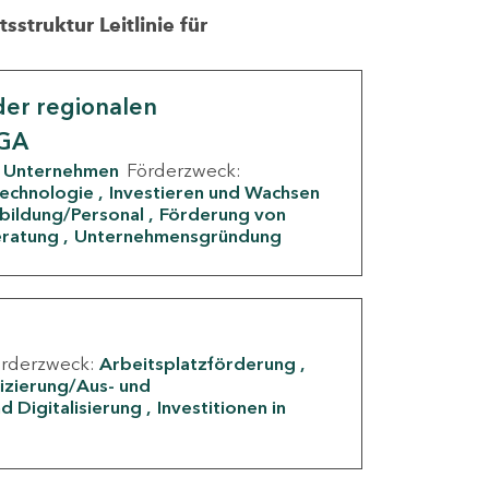
struktur Leitlinie für
er regionalen
IGA
Unternehmen
Förderzweck:
Technologie
Investieren und Wachsen
rbildung/Personal
Förderung von
eratung
Unternehmensgründung
örderzweck:
Arbeitsplatzförderung
fizierung/Aus- und
d Digitalisierung
Investitionen in
g