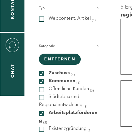
KONTAKT
5 Er
Typ
gen
regi
Webcontent, Artikel
n
(5)
Kategorie
ENTFERNEN
CHAT
icecenter
Zuschuss
(4)
Kommunen
(3)
Öffentliche Kunden
(3)
taktformular
Städtebau und
Regionalentwicklung
(3)
Arbeitsplatzförderun
g
erportal
(2)
Existenzgründung
(2)