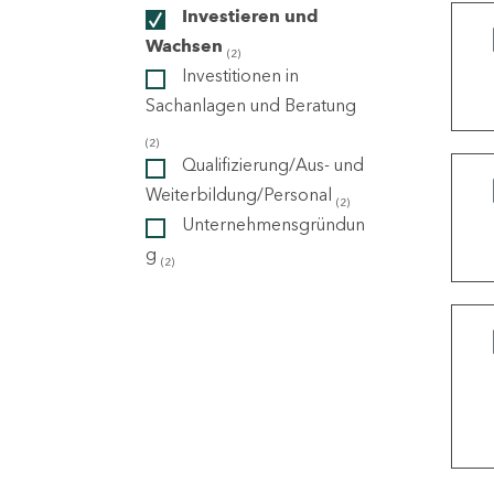
Investieren und
Wachsen
(2)
ndorte
Investitionen in
Sachanlagen und Beratung
(2)
Qualifizierung/Aus- und
Weiterbildung/Personal
(2)
Unternehmensgründun
g
(2)