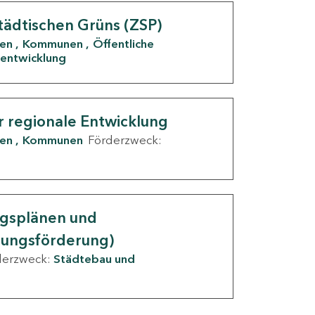
tädtischen Grüns (ZSP)
den
Kommunen
Öffentliche
entwicklung
r regionale Entwicklung
den
Kommunen
Förderzweck:
ngsplänen und
nungsförderung)
derzweck:
Städtebau und