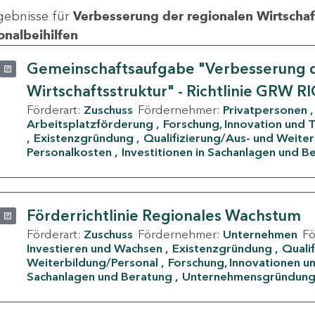
gebnisse für
Verbesserung der regionalen Wirtschafts
onalbeihilfen
Gemeinschaftsaufgabe "Verbesserung d
Wirtschaftsstruktur" - Richtlinie GRW R
Förderart:
Zuschuss
Fördernehmer:
Privatpersonen
Arbeitsplatzförderung
Forschung, Innovation und 
Existenzgründung
Qualifizierung/Aus- und Weite
Personalkosten
Investitionen in Sachanlagen und B
Förderrichtlinie Regionales Wachstum
Förderart:
Zuschuss
Fördernehmer:
Unternehmen
F
Investieren und Wachsen
Existenzgründung
Quali
Weiterbildung/Personal
Forschung, Innovationen un
Sachanlagen und Beratung
Unternehmensgründun