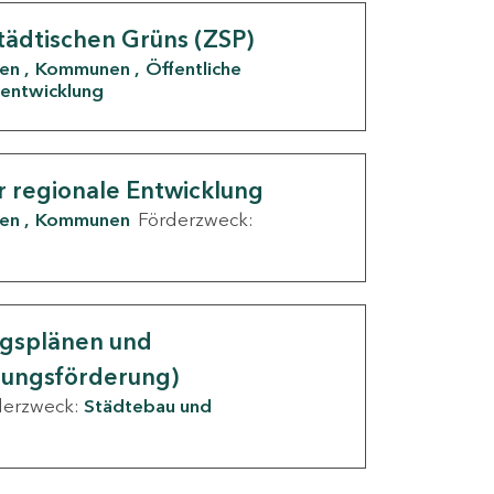
tädtischen Grüns (ZSP)
den
Kommunen
Öffentliche
entwicklung
r regionale Entwicklung
den
Kommunen
Förderzweck:
ngsplänen und
nungsförderung)
derzweck:
Städtebau und