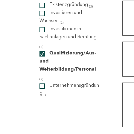
Existenzgründung
(2)
Investieren und
ndorte
Wachsen
(2)
Investitionen in
Sachanlagen und Beratung
(2)
Qualifizierung/Aus-
und
Weiterbildung/Personal
(2)
Unternehmensgründun
g
(2)