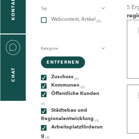
KONTAKT
5 Er
Typ
gen
regi
Webcontent, Artikel
n
(5)
Kategorie
ENTFERNEN
CHAT
icecenter
Zuschuss
(4)
Kommunen
(3)
Öffentliche Kunden
taktformular
(3)
Städtebau und
Regionalentwicklung
(3)
Arbeitsplatzförderun
erportal
g
(2)