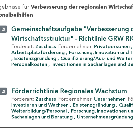
gebnisse für
Verbesserung der regionalen Wirtschafts
onalbeihilfen
Gemeinschaftsaufgabe "Verbesserung d
Wirtschaftsstruktur" - Richtlinie GRW R
Förderart:
Zuschuss
Fördernehmer:
Privatpersonen
Arbeitsplatzförderung
Forschung, Innovation und 
Existenzgründung
Qualifizierung/Aus- und Weite
Personalkosten
Investitionen in Sachanlagen und B
Förderrichtlinie Regionales Wachstum
Förderart:
Zuschuss
Fördernehmer:
Unternehmen
F
Investieren und Wachsen
Existenzgründung
Quali
Weiterbildung/Personal
Forschung, Innovationen un
Sachanlagen und Beratung
Unternehmensgründun