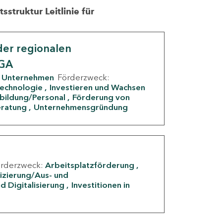
struktur Leitlinie für
er regionalen
IGA
Unternehmen
Förderzweck:
Technologie
Investieren und Wachsen
rbildung/Personal
Förderung von
eratung
Unternehmensgründung
örderzweck:
Arbeitsplatzförderung
fizierung/Aus- und
d Digitalisierung
Investitionen in
g