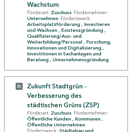
Wachstum
Förderart:
Zuschuss
Fördernehmer:
Unternehmen
Förderzweck:
Arbeitsplatzförderung
Investieren
und Wachsen
Existenzgründung
Qualifizierung/Aus- und
Weiterbildung/Personal
Forschung,
Innovationen und Digitalisierung
Investitionen in Sachanlagen und
Beratung
Unternehmensgründung
Zukunft Stadtgrün -
Verbesserung des
städtischen Grüns (ZSP)
Förderart:
Zuschuss
Fördernehmer:
Öffentliche Kunden
Kommunen
Öffentliche Unternehmen
Förderzweck:
Städtebau und