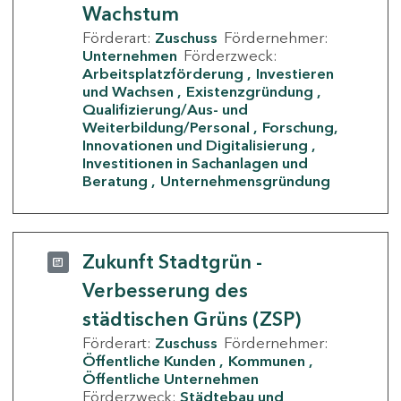
Wachstum
Förderart:
Zuschuss
Fördernehmer:
Unternehmen
Förderzweck:
Arbeitsplatzförderung
Investieren
und Wachsen
Existenzgründung
Qualifizierung/Aus- und
Weiterbildung/Personal
Forschung,
Innovationen und Digitalisierung
Investitionen in Sachanlagen und
Beratung
Unternehmensgründung
Zukunft Stadtgrün -
Verbesserung des
städtischen Grüns (ZSP)
Förderart:
Zuschuss
Fördernehmer:
Öffentliche Kunden
Kommunen
Öffentliche Unternehmen
Förderzweck:
Städtebau und