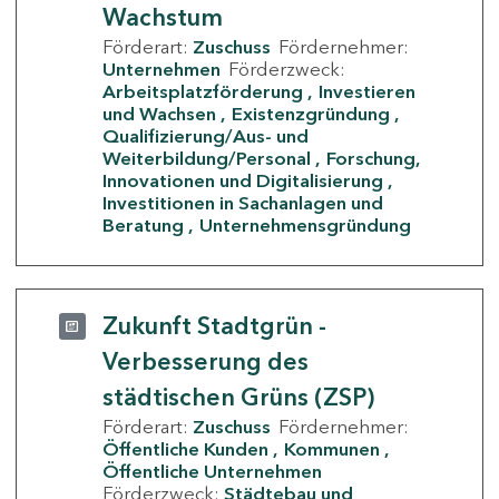
Wachstum
Förderart:
Zuschuss
Fördernehmer:
Unternehmen
Förderzweck:
Arbeitsplatzförderung
Investieren
und Wachsen
Existenzgründung
Qualifizierung/Aus- und
Weiterbildung/Personal
Forschung,
Innovationen und Digitalisierung
Investitionen in Sachanlagen und
Beratung
Unternehmensgründung
Zukunft Stadtgrün -
Verbesserung des
städtischen Grüns (ZSP)
Förderart:
Zuschuss
Fördernehmer:
Öffentliche Kunden
Kommunen
Öffentliche Unternehmen
Förderzweck:
Städtebau und