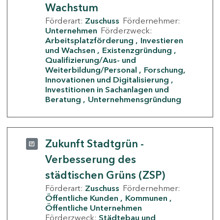
Wachstum
Förderart:
Zuschuss
Fördernehmer:
Unternehmen
Förderzweck:
Arbeitsplatzförderung
Investieren
und Wachsen
Existenzgründung
Qualifizierung/Aus- und
Weiterbildung/Personal
Forschung,
Innovationen und Digitalisierung
Investitionen in Sachanlagen und
Beratung
Unternehmensgründung
Zukunft Stadtgrün -
Verbesserung des
städtischen Grüns (ZSP)
Förderart:
Zuschuss
Fördernehmer:
Öffentliche Kunden
Kommunen
Öffentliche Unternehmen
Förderzweck:
Städtebau und