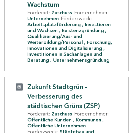
Wachstum
Förderart:
Zuschuss
Fördernehmer:
Unternehmen
Förderzweck:
Arbeitsplatzförderung
Investieren
und Wachsen
Existenzgründung
Qualifizierung/Aus- und
Weiterbildung/Personal
Forschung,
Innovationen und Digitalisierung
Investitionen in Sachanlagen und
Beratung
Unternehmensgründung
Zukunft Stadtgrün -
Verbesserung des
städtischen Grüns (ZSP)
Förderart:
Zuschuss
Fördernehmer:
Öffentliche Kunden
Kommunen
Öffentliche Unternehmen
Förderzweck:
Städtebau und