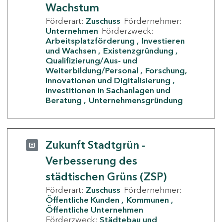
Wachstum
Förderart:
Zuschuss
Fördernehmer:
Unternehmen
Förderzweck:
Arbeitsplatzförderung
Investieren
und Wachsen
Existenzgründung
Qualifizierung/Aus- und
Weiterbildung/Personal
Forschung,
Innovationen und Digitalisierung
Investitionen in Sachanlagen und
Beratung
Unternehmensgründung
Zukunft Stadtgrün -
Verbesserung des
städtischen Grüns (ZSP)
Förderart:
Zuschuss
Fördernehmer:
Öffentliche Kunden
Kommunen
Öffentliche Unternehmen
Förderzweck:
Städtebau und