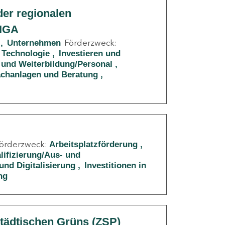
er regionalen
RIGA
Förderzweck:
Unternehmen
 Technologie
Investieren und
 und Weiterbildung/Personal
Sachanlagen und Beratung
örderzweck:
Arbeitsplatzförderung
lifizierung/Aus- und
und Digitalisierung
Investitionen in
ng
städtischen Grüns (ZSP)