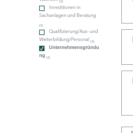
(2)
Investitionen in
Sachanlagen und Beratung
ndorte
(2)
Qualifizierung/Aus- und
Weiterbildung/Personal
(2)
Unternehmensgründu
ng
(2)