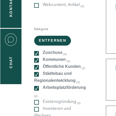
KONTAKT
Webcontent, Artikel
(5)
gen
n
Kategorie
:
ENTFERNEN
Zuschuss
(4)
CHAT
Kommunen
(3)
icecenter
Öffentliche Kunden
(3)
Städtebau und
Regionalentwicklung
(3)
taktformular
Arbeitsplatzförderung
(2)
Existenzgründung
(2)
erportal
Investieren und
Wachsen