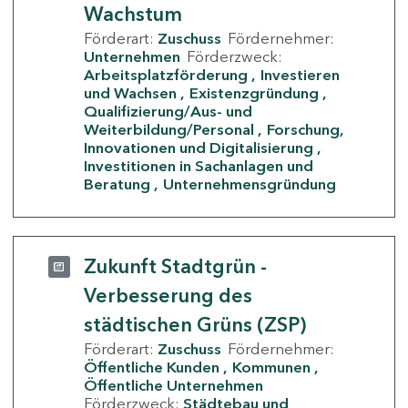
Wachstum
Förderart:
Zuschuss
Fördernehmer:
Unternehmen
Förderzweck:
Arbeitsplatzförderung
Investieren
und Wachsen
Existenzgründung
Qualifizierung/Aus- und
Weiterbildung/Personal
Forschung,
Innovationen und Digitalisierung
Investitionen in Sachanlagen und
Beratung
Unternehmensgründung
Zukunft Stadtgrün -
Verbesserung des
städtischen Grüns (ZSP)
Förderart:
Zuschuss
Fördernehmer:
Öffentliche Kunden
Kommunen
Öffentliche Unternehmen
Förderzweck:
Städtebau und