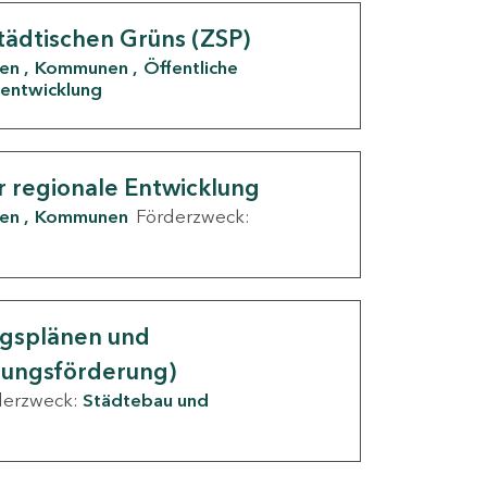
tädtischen Grüns (ZSP)
den
Kommunen
Öffentliche
entwicklung
r regionale Entwicklung
den
Kommunen
Förderzweck:
ngsplänen und
nungsförderung)
derzweck:
Städtebau und