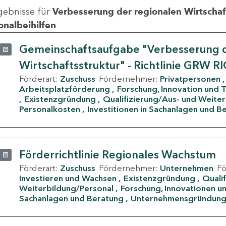
gebnisse für
Verbesserung der regionalen Wirtschafts
onalbeihilfen
Gemeinschaftsaufgabe "Verbesserung d
Wirtschaftsstruktur" - Richtlinie GRW R
Förderart:
Zuschuss
Fördernehmer:
Privatpersonen
Arbeitsplatzförderung
Forschung, Innovation und 
Existenzgründung
Qualifizierung/Aus- und Weite
Personalkosten
Investitionen in Sachanlagen und B
Förderrichtlinie Regionales Wachstum
Förderart:
Zuschuss
Fördernehmer:
Unternehmen
F
Investieren und Wachsen
Existenzgründung
Quali
Weiterbildung/Personal
Forschung, Innovationen un
Sachanlagen und Beratung
Unternehmensgründun