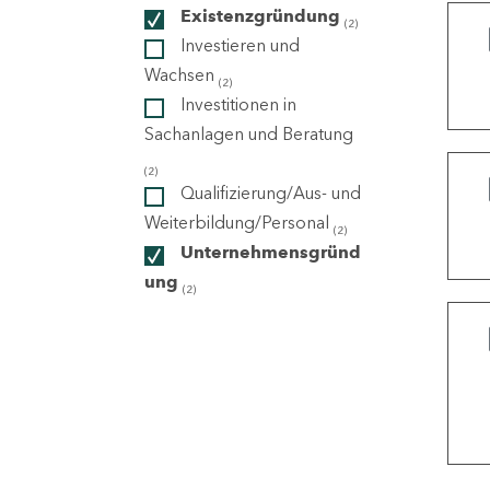
Existenzgründung
(2)
Investieren und
ndorte
Wachsen
(2)
Investitionen in
Sachanlagen und Beratung
(2)
Qualifizierung/Aus- und
Weiterbildung/Personal
(2)
Unternehmensgründ
ung
(2)