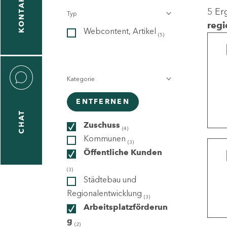
KONTAKT
5 Er
Typ
gen
regi
Webcontent, Artikel
n
(5)
Kategorie
ENTFERNEN
CHAT
icecenter
Zuschuss
(4)
Kommunen
(3)
Öffentliche Kunden
taktformular
(3)
Städtebau und
Regionalentwicklung
(3)
Arbeitsplatzförderun
erportal
g
(2)