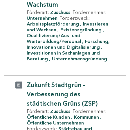
Wachstum
Förderart:
Zuschuss
Fördernehmer:
Unternehmen
Förderzweck:
Arbeitsplatzförderung
Investieren
und Wachsen
Existenzgründung
Qualifizierung/Aus- und
Weiterbildung/Personal
Forschung,
Innovationen und Digitalisierung
Investitionen in Sachanlagen und
Beratung
Unternehmensgründung
Zukunft Stadtgrün -
Verbesserung des
städtischen Grüns (ZSP)
Förderart:
Zuschuss
Fördernehmer:
Öffentliche Kunden
Kommunen
Öffentliche Unternehmen
Förderzweck:
Städtebau und