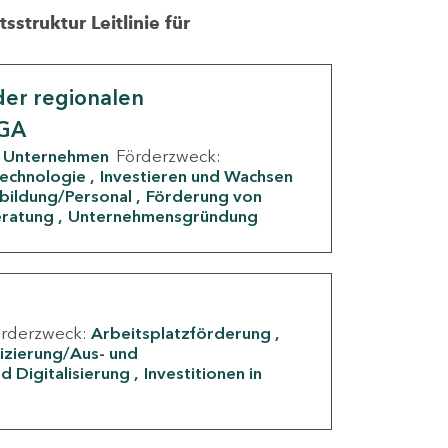
struktur Leitlinie für
er regionalen
IGA
Unternehmen
Förderzweck:
Technologie
Investieren und Wachsen
rbildung/Personal
Förderung von
eratung
Unternehmensgründung
örderzweck:
Arbeitsplatzförderung
fizierung/Aus- und
d Digitalisierung
Investitionen in
g