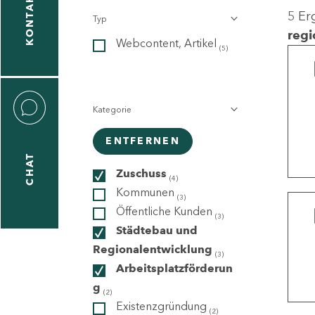
KONTAKT
5 Er
Typ
gen
regi
Webcontent, Artikel
n
(5)
Kategorie
ENTFERNEN
CHAT
icecenter
Zuschuss
(4)
Kommunen
(3)
Öffentliche Kunden
(3)
taktformular
Städtebau und
Regionalentwicklung
(3)
Arbeitsplatzförderun
g
erportal
(2)
Existenzgründung
(2)