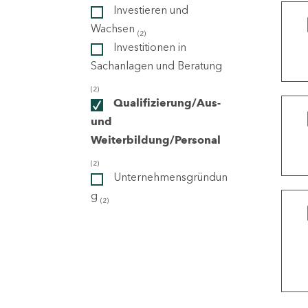
Investieren und
Wachsen
(2)
ndorte
Investitionen in
Sachanlagen und Beratung
(2)
Qualifizierung/Aus-
und
Weiterbildung/Personal
(2)
Unternehmensgründun
g
(2)