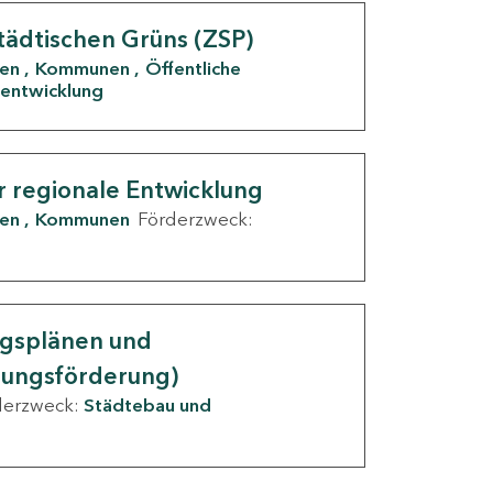
tädtischen Grüns (ZSP)
den
Kommunen
Öffentliche
entwicklung
r regionale Entwicklung
den
Kommunen
Förderzweck:
ngsplänen und
nungsförderung)
derzweck:
Städtebau und