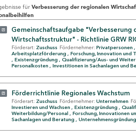
gebnisse für
Verbesserung der regionalen Wirtschafts
onalbeihilfen
Gemeinschaftsaufgabe "Verbesserung d
Wirtschaftsstruktur" - Richtlinie GRW R
Förderart:
Zuschuss
Fördernehmer:
Privatpersonen
Arbeitsplatzförderung
Forschung, Innovation und 
Existenzgründung
Qualifizierung/Aus- und Weite
Personalkosten
Investitionen in Sachanlagen und B
Förderrichtlinie Regionales Wachstum
Förderart:
Zuschuss
Fördernehmer:
Unternehmen
F
Investieren und Wachsen
Existenzgründung
Quali
Weiterbildung/Personal
Forschung, Innovationen un
Sachanlagen und Beratung
Unternehmensgründun