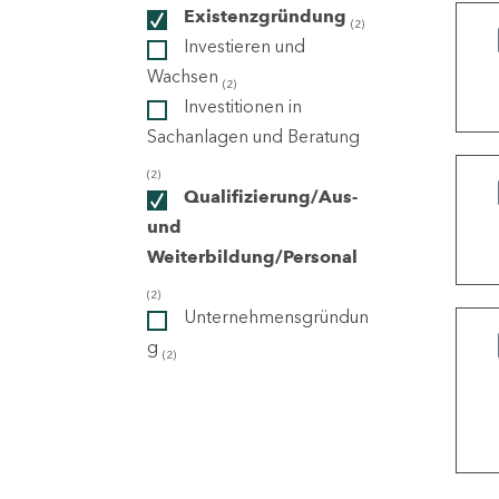
Existenzgründung
(2)
Investieren und
ndorte
Wachsen
(2)
Investitionen in
Sachanlagen und Beratung
(2)
Qualifizierung/Aus-
und
Weiterbildung/Personal
(2)
Unternehmensgründun
g
(2)