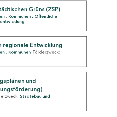
tädtischen Grüns (ZSP)
den
Kommunen
Öffentliche
entwicklung
r regionale Entwicklung
den
Kommunen
Förderzweck:
ngsplänen und
nungsförderung)
derzweck:
Städtebau und