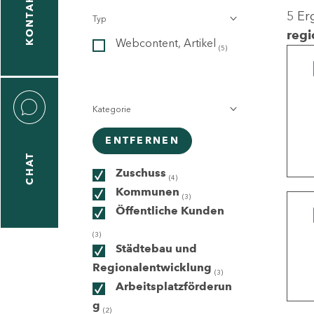
KONTAKT
5 Er
Typ
gen
regi
Webcontent, Artikel
n
(5)
Kategorie
ENTFERNEN
CHAT
icecenter
Zuschuss
(4)
Kommunen
(3)
Öffentliche Kunden
taktformular
(3)
Städtebau und
Regionalentwicklung
(3)
Arbeitsplatzförderun
erportal
g
(2)