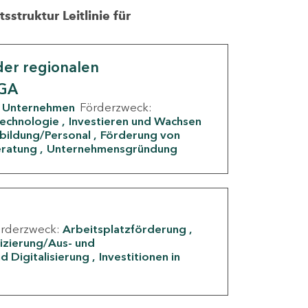
struktur Leitlinie für
er regionalen
IGA
Unternehmen
Förderzweck:
Technologie
Investieren und Wachsen
rbildung/Personal
Förderung von
eratung
Unternehmensgründung
örderzweck:
Arbeitsplatzförderung
fizierung/Aus- und
d Digitalisierung
Investitionen in
g