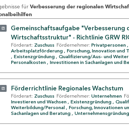
gebnisse für
Verbesserung der regionalen Wirtschafts
onalbeihilfen
Gemeinschaftsaufgabe "Verbesserung d
Wirtschaftsstruktur" - Richtlinie GRW R
Förderart:
Zuschuss
Fördernehmer:
Privatpersonen
Arbeitsplatzförderung
Forschung, Innovation und 
Existenzgründung
Qualifizierung/Aus- und Weite
Personalkosten
Investitionen in Sachanlagen und B
Förderrichtlinie Regionales Wachstum
Förderart:
Zuschuss
Fördernehmer:
Unternehmen
F
Investieren und Wachsen
Existenzgründung
Quali
Weiterbildung/Personal
Forschung, Innovationen un
Sachanlagen und Beratung
Unternehmensgründun