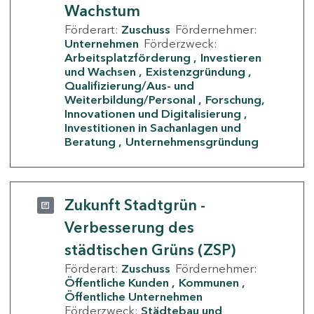
Wachstum
Förderart:
Zuschuss
Fördernehmer:
Unternehmen
Förderzweck:
Arbeitsplatzförderung
Investieren
und Wachsen
Existenzgründung
Qualifizierung/Aus- und
Weiterbildung/Personal
Forschung,
Innovationen und Digitalisierung
Investitionen in Sachanlagen und
Beratung
Unternehmensgründung
Zukunft Stadtgrün -
Verbesserung des
städtischen Grüns (ZSP)
Förderart:
Zuschuss
Fördernehmer:
Öffentliche Kunden
Kommunen
Öffentliche Unternehmen
Förderzweck:
Städtebau und