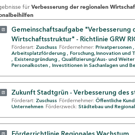
gebnisse für
Verbesserung der regionalen Wirtschafts
onalbeihilfen
Gemeinschaftsaufgabe "Verbesserung d
Wirtschaftsstruktur" - Richtlinie GRW R
Förderart:
Zuschuss
Fördernehmer:
Privatpersonen
Arbeitsplatzförderung
Forschung, Innovation und 
Existenzgründung
Qualifizierung/Aus- und Weite
Personalkosten
Investitionen in Sachanlagen und B
Zukunft Stadtgrün - Verbesserung des s
Förderart:
Zuschuss
Fördernehmer:
Öffentliche Kun
Unternehmen
Förderzweck:
Städtebau und Regional
Förderrichtlinie Regionales Wachstum