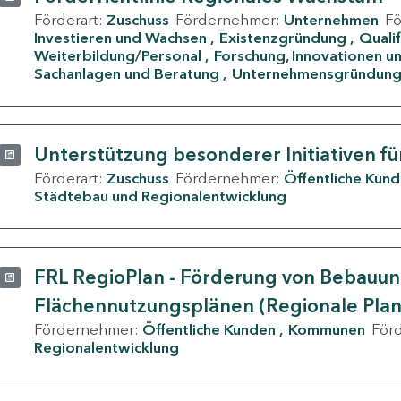
Förderart:
Zuschuss
Fördernehmer:
Unternehmen
F
Investieren und Wachsen
Existenzgründung
Quali
Weiterbildung/Personal
Forschung, Innovationen un
Sachanlagen und Beratung
Unternehmensgründun
Unterstützung besonderer Initiativen fü
Förderart:
Zuschuss
Fördernehmer:
Öffentliche Kun
Städtebau und Regionalentwicklung
FRL RegioPlan - Förderung von Bebauu
Flächennutzungsplänen (Regionale Pla
Fördernehmer:
Öffentliche Kunden
Kommunen
För
Regionalentwicklung