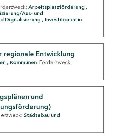
örderzweck:
Arbeitsplatzförderung
fizierung/Aus- und
d Digitalisierung
Investitionen in
g
r regionale Entwicklung
den
Kommunen
Förderzweck:
ngsplänen und
nungsförderung)
derzweck:
Städtebau und