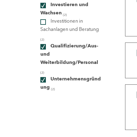
Investieren und
Wachsen
(2)
ndorte
Investitionen in
Sachanlagen und Beratung
(2)
Qualifizierung/Aus-
und
Weiterbildung/Personal
(2)
Unternehmensgründ
ung
(2)