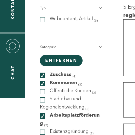
KONTAKT
5 Er
Typ
gen
regi
Webcontent, Artikel
n
(5)
Kategorie
ENTFERNEN
CHAT
icecenter
Zuschuss
(4)
Kommunen
(3)
Öffentliche Kunden
(3)
taktformular
Städtebau und
Regionalentwicklung
(3)
Arbeitsplatzförderun
g
erportal
(2)
Existenzgründung
(2)