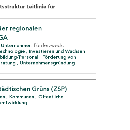
struktur Leitlinie für
er regionalen
IGA
Unternehmen
Förderzweck:
Technologie
Investieren und Wachsen
rbildung/Personal
Förderung von
eratung
Unternehmensgründung
tädtischen Grüns (ZSP)
den
Kommunen
Öffentliche
entwicklung