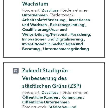
Wachstum
Förderart:
Zuschuss
Fördernehmer:
Unternehmen
Förderzweck:
Arbeitsplatzförderung
Investieren
und Wachsen
Existenzgründung
Qualifizierung/Aus- und
Weiterbildung/Personal
Forschung,
Innovationen und Digitalisierung
Investitionen in Sachanlagen und
Beratung
Unternehmensgründung
Zukunft Stadtgrün -
Verbesserung des
städtischen Grüns (ZSP)
Förderart:
Zuschuss
Fördernehmer:
Öffentliche Kunden
Kommunen
Öffentliche Unternehmen
Förderzweck:
Städtebau und