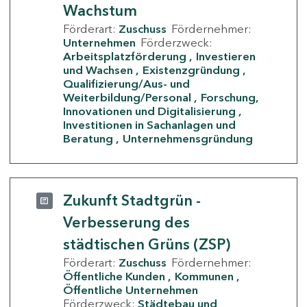
Wachstum
Förderart:
Zuschuss
Fördernehmer:
Unternehmen
Förderzweck:
Arbeitsplatzförderung
Investieren
und Wachsen
Existenzgründung
Qualifizierung/Aus- und
Weiterbildung/Personal
Forschung,
Innovationen und Digitalisierung
Investitionen in Sachanlagen und
Beratung
Unternehmensgründung
Zukunft Stadtgrün -
Verbesserung des
städtischen Grüns (ZSP)
Förderart:
Zuschuss
Fördernehmer:
Öffentliche Kunden
Kommunen
Öffentliche Unternehmen
Förderzweck:
Städtebau und