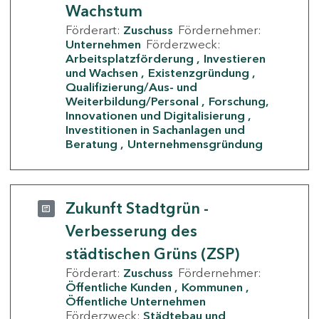
Wachstum
Förderart:
Zuschuss
Fördernehmer:
Unternehmen
Förderzweck:
Arbeitsplatzförderung
Investieren
und Wachsen
Existenzgründung
Qualifizierung/Aus- und
Weiterbildung/Personal
Forschung,
Innovationen und Digitalisierung
Investitionen in Sachanlagen und
Beratung
Unternehmensgründung
Zukunft Stadtgrün -
Verbesserung des
städtischen Grüns (ZSP)
Förderart:
Zuschuss
Fördernehmer:
Öffentliche Kunden
Kommunen
Öffentliche Unternehmen
Förderzweck:
Städtebau und