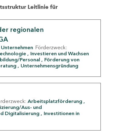
struktur Leitlinie für
er regionalen
IGA
Unternehmen
Förderzweck:
Technologie
Investieren und Wachsen
rbildung/Personal
Förderung von
eratung
Unternehmensgründung
örderzweck:
Arbeitsplatzförderung
fizierung/Aus- und
d Digitalisierung
Investitionen in
g