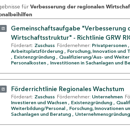
gebnisse für
Verbesserung der regionalen Wirtschafts
onalbeihilfen
Gemeinschaftsaufgabe "Verbesserung d
Wirtschaftsstruktur" - Richtlinie GRW R
Förderart:
Zuschuss
Fördernehmer:
Privatpersonen
Arbeitsplatzförderung
Forschung, Innovation und 
Existenzgründung
Qualifizierung/Aus- und Weite
Personalkosten
Investitionen in Sachanlagen und B
Förderrichtlinie Regionales Wachstum
Förderart:
Zuschuss
Fördernehmer:
Unternehmen
F
Investieren und Wachsen
Existenzgründung
Quali
Weiterbildung/Personal
Forschung, Innovationen un
Sachanlagen und Beratung
Unternehmensgründun