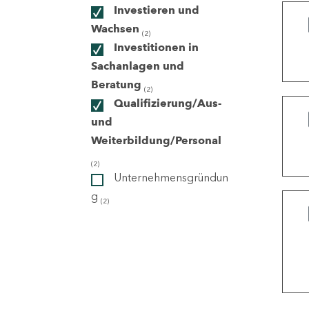
Investieren und
Wachsen
(2)
ndorte
Investitionen in
Sachanlagen und
Beratung
(2)
Qualifizierung/Aus-
und
Weiterbildung/Personal
(2)
Unternehmensgründun
g
(2)