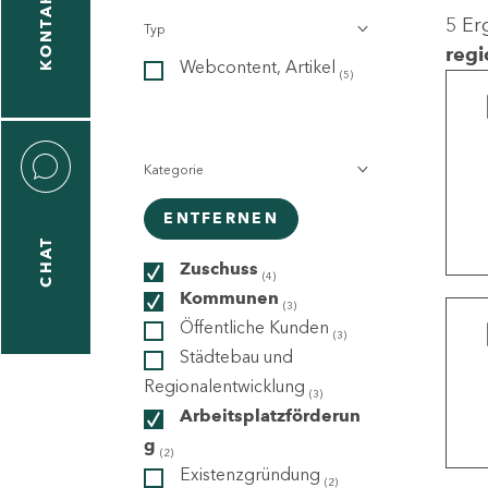
KONTAKT
5 Er
Typ
gen
regi
Webcontent, Artikel
n
(5)
Kategorie
ENTFERNEN
CHAT
icecenter
Zuschuss
(4)
Kommunen
(3)
Öffentliche Kunden
(3)
taktformular
Städtebau und
Regionalentwicklung
(3)
Arbeitsplatzförderun
g
erportal
(2)
Existenzgründung
(2)