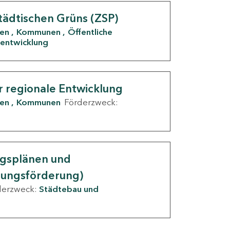
tädtischen Grüns (ZSP)
den
Kommunen
Öffentliche
entwicklung
r regionale Entwicklung
den
Kommunen
Förderzweck:
ngsplänen und
nungsförderung)
derzweck:
Städtebau und